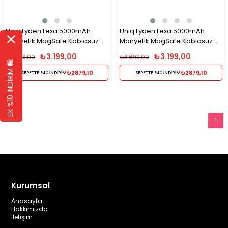
Uniq Lyden Lexa 5000mAh
Uniq Lyden Lexa 5000mAh
Manyetik MagSafe Kablosuz
Manyetik MagSafe Kablosuz
Powerbank PD Type-C – Yeşil
Powerbank PD Type-C – Siyah
₺3.199,00
₺3.199,00
₺3.699,00
₺3.699,00
EK %10 İNDİRİM 🛍️
₺2879,10
₺2879,10
SEPETTE %10 İNDİRİM
SEPETTE %10 İNDİRİM
1
Kurumsal
Anasayfa
Hakkımızda
İletişim