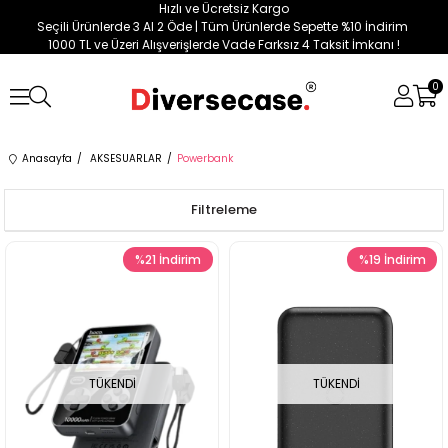
Hızlı ve Ücretsiz Kargo
Seçili Ürünlerde 3 Al 2 Öde | Tüm Ürünlerde Sepette %10 İndirim
1000 TL ve Üzeri Alışverişlerde Vade Farksız 4 Taksit İmkanı !
0
Anasayfa
AKSESUARLAR
Powerbank
Filtreleme
%21
İndirim
%19
İndirim
TÜKENDI
TÜKENDI