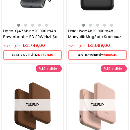
Hoco. Q47 Shine 10.000 mAh
Uniq HydeAir 10.000mAh
Powerbank – PD 20W Hızlı Şarj,
Manyetik MagSafe Kablosuz
Dahili Retro Oyun Konsolu,
Powerbank 18W PD Type-C –
₺2.749,00
₺2.099,00
₺3.499,00
₺2.599,00
Siyah
Koyu Gri
₺2474,10
₺1889,10
SEPETTE %10 İNDİRİM
SEPETTE %10 İNDİRİM
%14
İndirim
%14
İndirim
TÜKENDI
TÜKENDI