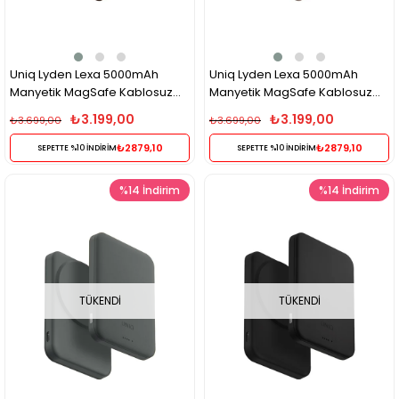
Uniq Lyden Lexa 5000mAh
Uniq Lyden Lexa 5000mAh
Manyetik MagSafe Kablosuz
Manyetik MagSafe Kablosuz
Powerbank PD Type-C – Çöl
Powerbank PD Type-C –
₺3.199,00
₺3.199,00
₺3.699,00
₺3.699,00
Titanyum
Pembe
₺2879,10
₺2879,10
SEPETTE %10 İNDİRİM
SEPETTE %10 İNDİRİM
%14
İndirim
%14
İndirim
TÜKENDI
TÜKENDI