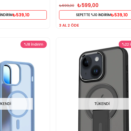
₺599,00
₺699,00
₺539,10
₺539,10
İNDİRİM
SEPETTE %10 İNDİRİM
3 AL 2 ÖDE
%18
İndirim
%22
ÜKENDI
TÜKENDI