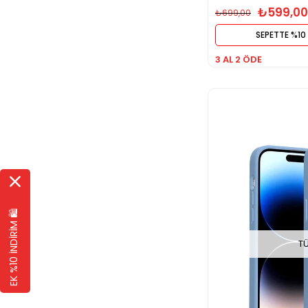
₺599,00
₺699,00
SEPETTE %10 
3 AL 2 ÖDE
EK %10 İNDİRİM 🛍️
T