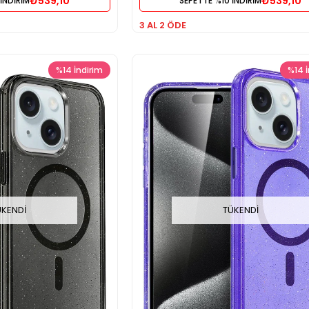
₺539,10
₺539,10
İNDİRİM
SEPETTE %10 İNDİRİM
3 AL 2 ÖDE
%14
İndirim
%14
ÜKENDI
TÜKENDI