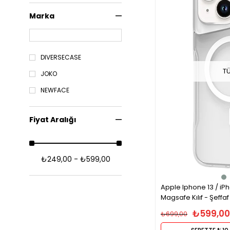
Marka
DIVERSECASE
T
JOKO
NEWFACE
Fiyat Aralığı
₺249,00 - ₺599,00
Apple Iphone 13 / iPh
Magsafe Kılıf - Şeffaf
₺599,00
₺699,00