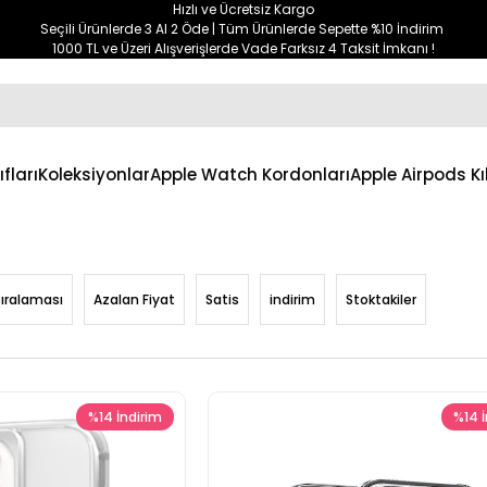
Hızlı ve Ücretsiz Kargo
Seçili Ürünlerde 3 Al 2 Öde | Tüm Ürünlerde Sepette %10 İndirim
1000 TL ve Üzeri Alışverişlerde Vade Farksız 4 Taksit İmkanı !
ıfları
Koleksiyonlar
Apple Watch Kordonları
Apple Airpods Kıl
Sıralaması
Azalan Fiyat
Satis
indirim
Stoktakiler
%14
İndirim
%14