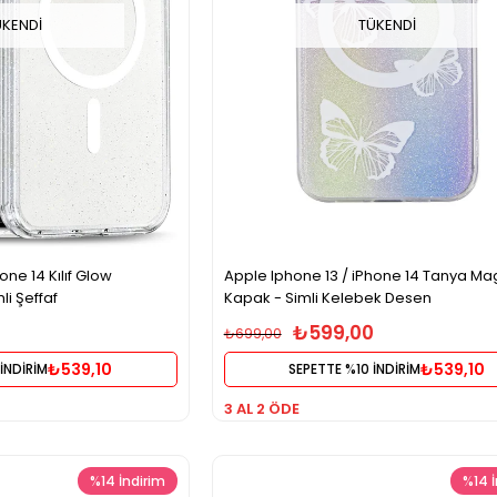
ÜKENDI
TÜKENDI
one 14 Kılıf Glow
Apple Iphone 13 / iPhone 14 Tanya Ma
i Şeffaf
Kapak - Simli Kelebek Desen
₺599,00
₺699,00
₺539,10
₺539,10
İNDİRİM
SEPETTE %10 İNDİRİM
3 AL 2 ÖDE
%14
İndirim
%14