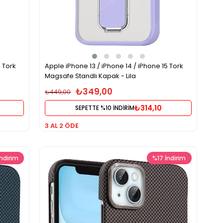
5 Tork
Apple iPhone 13 / iPhone 14 / iPhone 15 Tork
Magsafe Standlı Kapak - Lila
₺349,00
₺449,00
₺314,10
SEPETTE %10 İNDİRİM
3 AL 2 ÖDE
İndirim
%17
İndirim