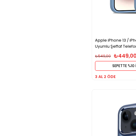
Apple iPhone 13 / iP
Uyumlu Şeffaf Telefon 
₺449,0
₺549,00
SEPETTE %10 
3 AL 2 ÖDE