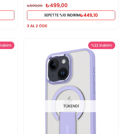
₺499,00
₺599,00
₺449,10
SEPETTE %10 İNDİRİM
3 AL 2 ÖDE
İndirim
%22
İndirim
TÜKENDI