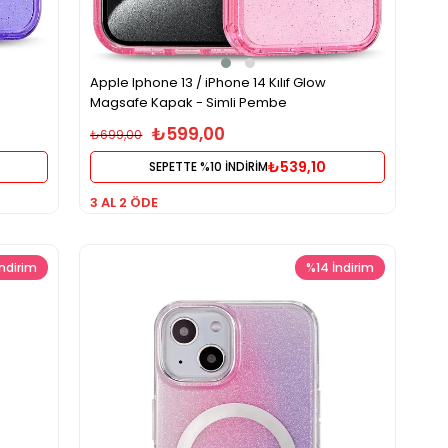
Apple Iphone 13 / iPhone 14 Kılıf Glow
Magsafe Kapak - Simli Pembe
₺599,00
₺699,00
₺539,10
SEPETTE %10 İNDİRİM
3 AL 2 ÖDE
İndirim
%14
İndirim