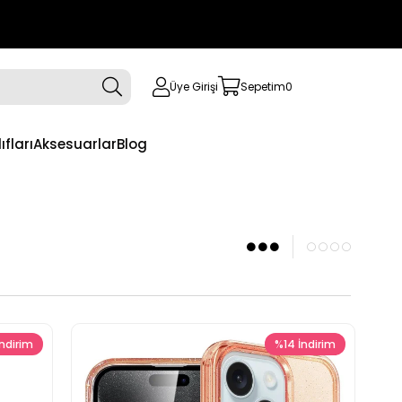
Üye Girişi
Sepetim
0
ıfları
Aksesuarlar
Blog
İndirim
%14
İndirim