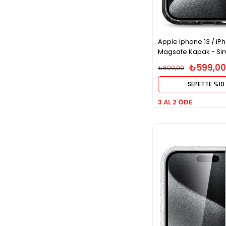
Apple Iphone 13 / iPh
Magsafe Kapak - Sim
₺599,00
₺699,00
SEPETTE %10 
3 AL 2 ÖDE