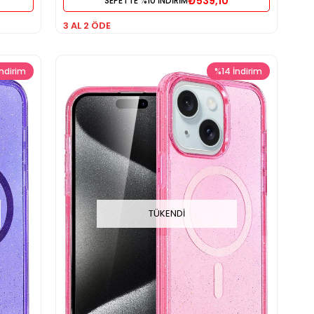
₺539,10
SEPETTE %10 İNDİRİM
3 AL 2 ÖDE
İndirim
%14
İndirim
TÜKENDI