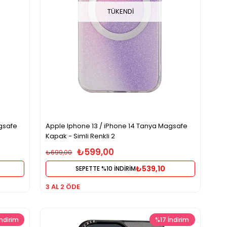
TÜKENDI
gsafe
Apple Iphone 13 / iPhone 14 Tanya Magsafe
Kapak - Simli Renkli 2
₺599,00
₺699,00
₺539,10
SEPETTE %10 İNDİRİM
3 AL 2 ÖDE
İndirim
%17
İndirim