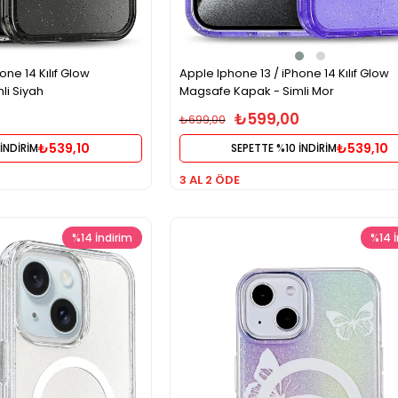
one 14 Kılıf Glow
Apple Iphone 13 / iPhone 14 Kılıf Glow
li Siyah
Magsafe Kapak - Simli Mor
₺599,00
₺699,00
₺539,10
₺539,10
İNDİRİM
SEPETTE %10 İNDİRİM
3 AL 2 ÖDE
%14
İndirim
%14