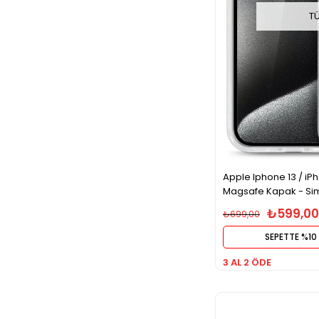
T
Apple Iphone 13 / iPh
Magsafe Kapak - Siml
₺599,00
₺699,00
SEPETTE %10 
3 AL 2 ÖDE