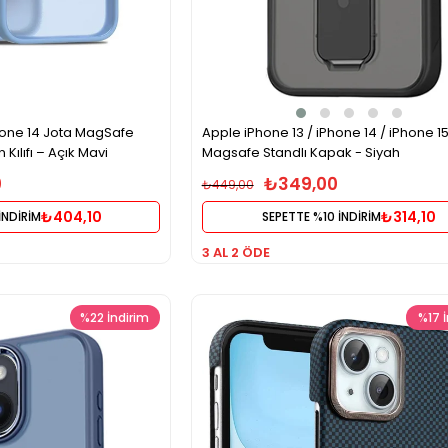
hone 14 Jota MagSafe
Apple iPhone 13 / iPhone 14 / iPhone 1
Kılıfı – Açık Mavi
Magsafe Standlı Kapak - Siyah
0
₺349,00
₺449,00
₺404,10
₺314,10
İNDİRİM
SEPETTE %10 İNDİRİM
3 AL 2 ÖDE
%22
İndirim
%17