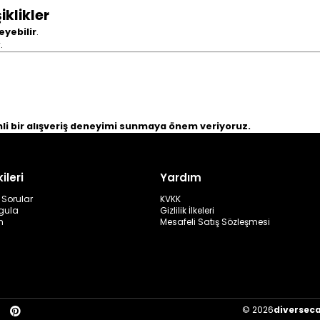
iklikler
yebilir
.
.
nli bir alışveriş deneyimi sunmaya önem veriyoruz.
ileri
Yardım
 Sorular
KVKK
rgula
Gizlilik İlkeleri
m
Mesafeli Satış Sözleşmesi
© 2026
diversec