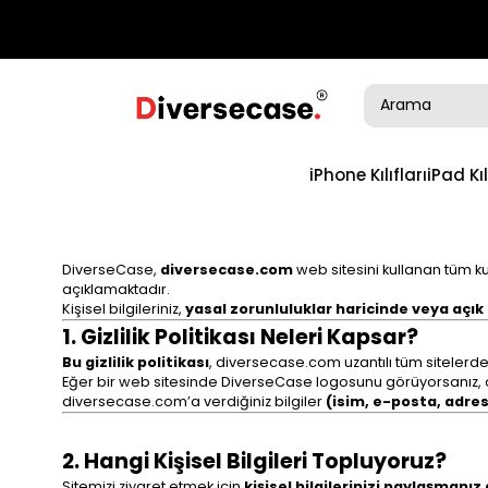
iPhone Kılıfları
iPad Kıl
DiverseCase,
diversecase.com
web sitesini kullanan tüm kull
açıklamaktadır.
Kişisel bilgileriniz,
yasal zorunluluklar haricinde veya açık
1. Gizlilik Politikası Neleri Kapsar?
Bu gizlilik politikası
, diversecase.com uzantılı tüm sitelerde
Eğer bir web sitesinde DiverseCase logosunu görüyorsanız, o
diversecase.com’a verdiğiniz bilgiler
(isim, e-posta, adres
2. Hangi Kişisel Bilgileri Topluyoruz?
Sitemizi ziyaret etmek için
kişisel bilgilerinizi paylaşmanı