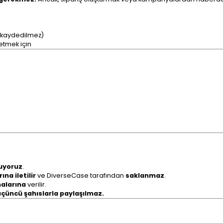
ve kaydedilmez)
 etmek için
tuyoruz
.
na iletilir
ve DiverseCase tarafından
saklanmaz
.
malarına
verilir.
çüncü şahıslarla paylaşılmaz.