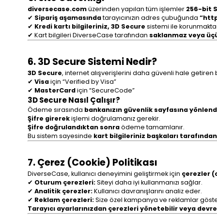
diversecase.com
üzerinden yapılan tüm işlemler
256-bit S
✔
Sipariş aşamasında
tarayıcınızın adres çubuğunda
“http
✔
Kredi kartı bilgileriniz, 3D Secure
sistemi ile korunmaktad
✔ Kart bilgileri DiverseCase tarafından
saklanmaz veya üçü
6. 3D Secure Sistemi Nedir?
3D Secure
, internet alışverişlerini daha güvenli hale getiren
✔
Visa
için “Verified by Visa”
✔
MasterCard
için “SecureCode”
3D Secure Nasıl Çalışır?
Ödeme sırasında
bankanızın güvenlik sayfasına yönlendir
Şifre girerek
işlemi doğrulamanız gerekir.
Şifre doğrulandıktan sonra
ödeme tamamlanır.
Bu sistem sayesinde
kart bilgileriniz başkaları tarafında
7. Çerez (Cookie) Politikası
DiverseCase, kullanıcı deneyimini geliştirmek için
çerezler (
✔
Oturum çerezleri:
Siteyi daha iyi kullanmanızı sağlar.
✔
Analitik çerezler:
Kullanıcı davranışlarını analiz eder.
✔
Reklam çerezleri:
Size özel kampanya ve reklamlar göster
Tarayıcı ayarlarınızdan çerezleri yönetebilir veya devre d