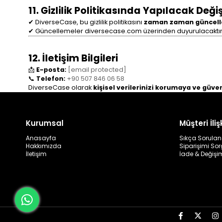
11. Gizlilik Politikasında Yapılacak Değiş
✔ DiverseCase, bu gizlilik politikasını
zaman zaman güncelle
✔ Güncellemeler diversecase.com üzerinden duyurulacaktır
12. İletişim Bilgileri
📩
E-posta:
[email protected]
📞
Telefon:
+90 507 846 06 58
DiverseCase olarak
kişisel verilerinizi korumaya ve güve
Kurumsal
Müşteri İlişk
Anasayfa
Sıkça Sorulan
Hakkımızda
Siparişimi So
İletişim
İade & Değişi