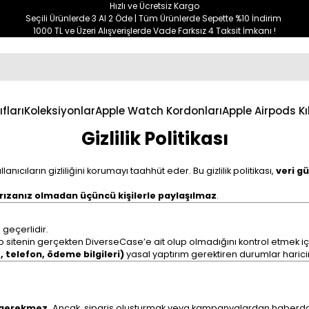
Hızlı ve Ücretsiz Kargo
Seçili Ürünlerde 3 Al 2 Öde | Tüm Ürünlerde Sepette %10 İndirim
1000 TL ve Üzeri Alışverişlerde Vade Farksız 4 Taksit İmkanı !
ıfları
Koleksiyonlar
Apple Watch Kordonları
Apple Airpods Kıl
Gizlilik Politikası
anıcıların gizliliğini korumayı taahhüt eder. Bu gizlilik politikası,
veri gü
 rızanız olmadan üçüncü kişilerle paylaşılmaz
.
 geçerlidir.
 sitenin gerçekten DiverseCase’e ait olup olmadığını kontrol etmek i
, telefon, ödeme bilgileri)
yasal yaptırım gerektiren durumlar harici
z gerekmez.
Ancak, sipariş oluşturmak veya kampanyalardan haberdar o