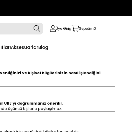
Üye Girişi
Sepetim
0
ıfları
Aksesuarlar
Blog
venliğinizi ve kişisel bilgilerinizin nasıl işlendiğini
çin
URL’yi doğrulamanız önerilir
.
nde üçüncü kişilerle paylaşılmaz.
lmak için aşağıdaki bilgiler toplanabilir: