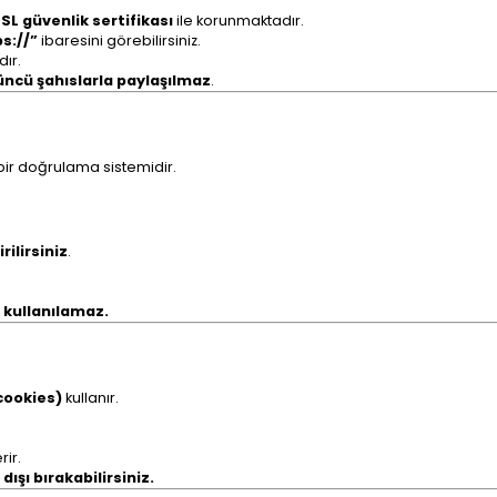
SL güvenlik sertifikası
ile korunmaktadır.
s://”
ibaresini görebilirsiniz.
ır.
ncü şahıslarla paylaşılmaz
.
 bir doğrulama sistemidir.
ilirsiniz
.
n kullanılamaz.
cookies)
kullanır.
ir.
ışı bırakabilirsiniz.