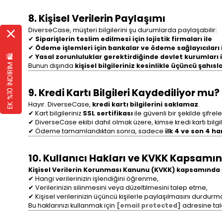
8. Kişisel Verilerin Paylaşımı
DiverseCase, müşteri bilgilerini şu durumlarda paylaşabilir:
✔
Siparişlerin teslim edilmesi için lojistik firmaları ile
✔
Ödeme işlemleri için bankalar ve ödeme sağlayıcıları 
✔
Yasal zorunluluklar gerektirdiğinde devlet kurumları i
EK %10 İNDİRİM 🛍️
Bunun dışında
kişisel bilgileriniz kesinlikle üçüncü şahıs
9. Kredi Kartı Bilgileri Kaydediliyor mu?
Hayır. DiverseCase,
kredi kartı bilgilerini saklamaz
.
✔ Kart bilgileriniz
SSL sertifikası
ile güvenli bir şekilde şifrele
✔ DiverseCase ekibi dahil olmak üzere, kimse kredi kartı bilgi
✔ Ödeme tamamlandıktan sonra, sadece
ilk 4 ve son 4 ha
10. Kullanıcı Hakları ve KVKK Kapsamın
Kişisel Verilerin Korunması Kanunu (KVKK) kapsamında ş
✔ Hangi verilerinizin işlendiğini öğrenme,
✔ Verilerinizin silinmesini veya düzeltilmesini talep etme,
✔ Kişisel verilerinizin üçüncü kişilerle paylaşılmasını durdurm
Bu haklarınızı kullanmak için
[email protected]
adresine taleb