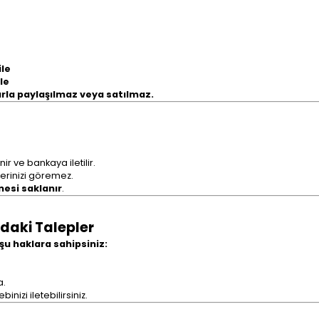
ile
le
larla paylaşılmaz veya satılmaz.
nir ve bankaya iletilir.
lerinizi göremez.
nesi saklanır
.
daki Talepler
u haklara sahipsiniz:
a.
inizi iletebilirsiniz.