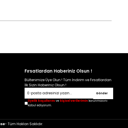
Fırsatlardan Haberiniz Olsun !
Bültenimize Üye Olun ! Tüm İndirim ve Fırsatlardan
İlk Sizin Haberiniz Olsun !
Gönder
Üyelik koşullarını
ve
kişisel verilerimin
korunmasını
kabul ediyorum.
ase
- Tüm Hakları Saklıdır.