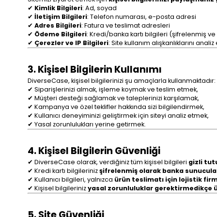
✔
Kimlik Bilgileri
: Ad, soyad
✔
İletişim Bilgileri
: Telefon numarası, e-posta adresi
✔
Adres Bilgileri
: Fatura ve teslimat adresleri
✔
Ödeme Bilgileri
: Kredi/banka kartı bilgileri (şifrelenmiş 
✔
Çerezler ve IP Bilgileri
: Site kullanım alışkanlıklarını analiz
3. Kişisel Bilgilerin Kullanımı
DiverseCase, kişisel bilgilerinizi şu amaçlarla kullanmaktadır:
✔ Siparişlerinizi almak, işleme koymak ve teslim etmek,
✔ Müşteri desteği sağlamak ve taleplerinizi karşılamak,
✔ Kampanya ve özel teklifler hakkında sizi bilgilendirmek,
✔ Kullanıcı deneyiminizi geliştirmek için siteyi analiz etmek,
✔ Yasal zorunlulukları yerine getirmek.
4. Kişisel Bilgilerin Güvenliği
✔ DiverseCase olarak, verdiğiniz tüm kişisel bilgileri
gizli tu
✔ Kredi kartı bilgileriniz
şifrelenmiş olarak banka sunucuları
✔ Kullanıcı bilgileri, yalnızca
ürün teslimatı için lojistik fir
✔ Kişisel bilgileriniz
yasal zorunluluklar gerektirmedikçe ü
5. Site Güvenliği