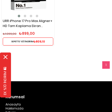
URR iPhone 17 Pro Max Aligner+
HD Tam Kaplama Ekran
Koruyucu – Siyah
₺899,00
₺1.099,00
₺809,10
SEPETTE %10 İNDİRİM
1
EK %10 İNDİRİM 🛍️
Kurumsal
Anasayfa
Hakkımızda