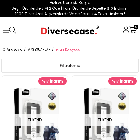
Hızlı ve Ücretsiz Kargo
Seçili Ürünlerde 3 Al 2 Öde | Tüm Ürünlerde Sepette %10 İndirim
1000 TL ve Üzeri Alışverişlerde Vade Farksız 4 Taksit İmkanı !
0
Anasayfa
AKSESUARLAR
Ekran Koruyucu
Filtreleme
%17
İndirim
%17
İndirim
TÜKENDI
TÜKENDI