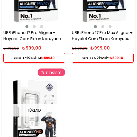
URR iPhone 17 Pro Aligner+
URR iPhone 17 Pro Max Aligner+
Hayalet Cam Ekran Koruyucu –
Hayalet Cam Ekran Koruyucu –
Siyah Gizli Görüş Koruma
Siyah Gizli Görüş Koruma
₺999,00
₺999,00
₺1.199,00
₺1.199,00
₺899,10
₺899,10
SEPETTE %10 İNDİRİM
SEPETTE %10 İNDİRİM
%18
İndirim
TÜKENDI