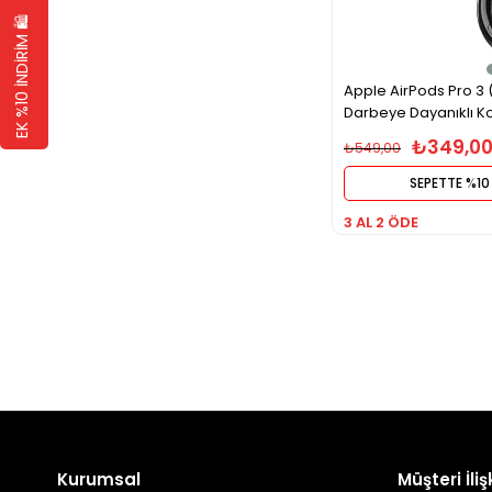
EK %10 İNDİRİM 🛍️
Apple AirPods Pro 3 
Darbeye Dayanıklı Kor
₺349,0
₺549,00
SEPETTE %10
3 AL 2 ÖDE
Kurumsal
Müşteri İlişk