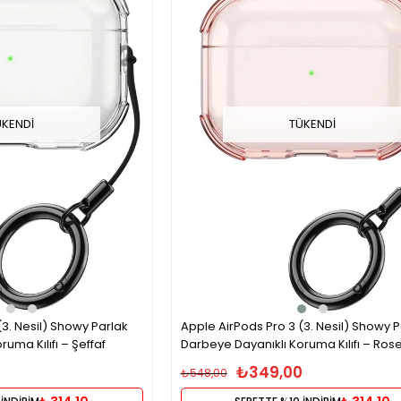
ÜKENDI
TÜKENDI
(3. Nesil) Showy Parlak
Apple AirPods Pro 3 (3. Nesil) Showy P
uma Kılıfı – Şeffaf
Darbeye Dayanıklı Koruma Kılıfı – Ros
0
₺349,00
₺548,00