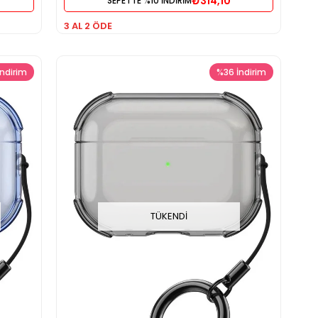
₺314,10
SEPETTE %10 İNDİRİM
3 AL 2 ÖDE
İndirim
%36
İndirim
TÜKENDI