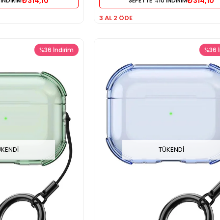
₺314,10
₺314,10
 İNDİRİM
SEPETTE %10 İNDİRİM
3 AL 2 ÖDE
%36
İndirim
%36
ÜKENDI
TÜKENDI