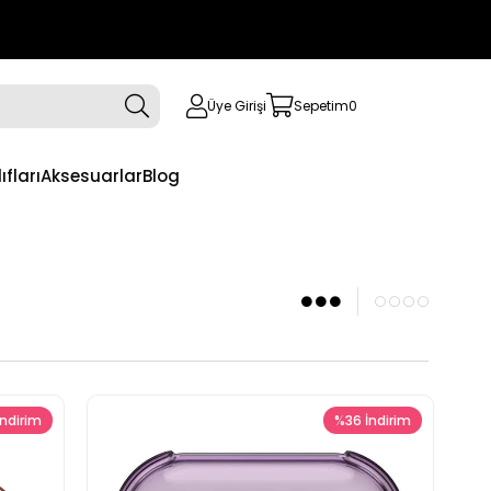
Üye Girişi
Sepetim
0
ıfları
Aksesuarlar
Blog
İndirim
%36
İndirim