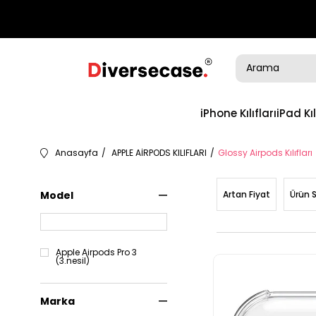
iPhone Kılıfları
iPad Kıl
Anasayfa
APPLE AİRPODS KILIFLARI
Glossy Airpods Kılıfları
Model
Artan Fiyat
Ürün 
Apple Airpods Pro 3
(3.nesil)
Marka