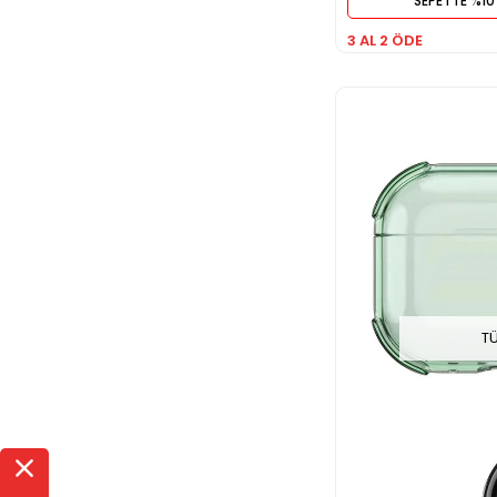
SEPETTE %10
3 AL 2 ÖDE
T