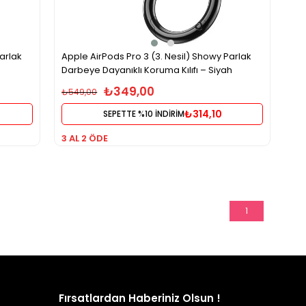
arlak
Apple AirPods Pro 3 (3. Nesil) Showy Parlak
Darbeye Dayanıklı Koruma Kılıfı – Siyah
₺349,00
₺549,00
₺314,10
SEPETTE %10 İNDİRİM
3 AL 2 ÖDE
1
Fırsatlardan Haberiniz Olsun !