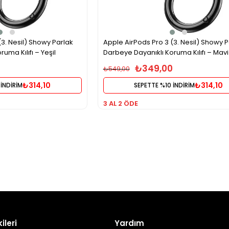
(3. Nesil) Showy Parlak
Apple AirPods Pro 3 (3. Nesil) Showy P
uma Kılıfı – Yeşil
Darbeye Dayanıklı Koruma Kılıfı – Mavi
0
₺349,00
₺549,00
₺314,10
₺314,10
 İNDİRİM
SEPETTE %10 İNDİRİM
3 AL 2 ÖDE
ileri
Yardım