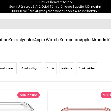
Hızlı ve Ücretsiz Kargo
Seçili Ürünlerde 3 Al 2 Öde | Tüm Ürünlerde Sepette %10 İndirim
1000 TL ve Üzeri Alışverişlerde Vade Farksız 4 Taksit İmkanı !
ıfları
Koleksiyonlar
Apple Watch Kordonları
Apple Airpods Kıl
Sıralaması
Azalan Fiyat
Satis
indirim
Stoktakiler
%36
İndirim
%36