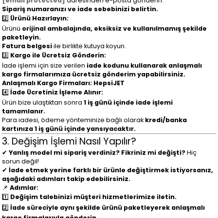
[email protected]
adresinden e-posta gönderin.
Sipariş numaranızı ve iade sebebinizi belirtin.
2️⃣
Ürünü Hazırlayın:
Ürünü
orijinal ambalajında, eksiksiz ve kullanılmamış şekilde
paketleyin.
Fatura belgesi
ile birlikte kutuya koyun.
3️⃣
Kargo ile Ücretsiz Gönderin:
İade işlemi için size verilen
iade kodunu kullanarak anlaşmalı
kargo firmalarımıza ücretsiz gönderim yapabilirsiniz.
Anlaşmalı Kargo Firmaları:
HepsiJET
4️⃣
İade Ücretiniz İşleme Alınır:
Ürün bize ulaştıktan sonra
1
iş günü içinde iade işlemi
tamamlanır.
Para iadesi, ödeme yönteminize bağlı olarak
kredi/banka
kartınıza 1 iş günü içinde yansıyacaktır.
3. Değişim İşlemi Nasıl Yapılır?
✔
Yanlış model mi sipariş verdiniz? Fikriniz mi değişti?
Hiç
sorun değil!
✔
İade etmek yerine farklı bir ürünle değiştirmek istiyorsanız,
aşağıdaki adımları takip edebilirsiniz.
📌
Adımlar:
1️⃣
Değişim talebinizi müşteri hizmetlerimize iletin.
2️⃣
İade süreciyle aynı şekilde ürünü paketleyerek anlaşmalı
kargo firmalarıyla gönderin.