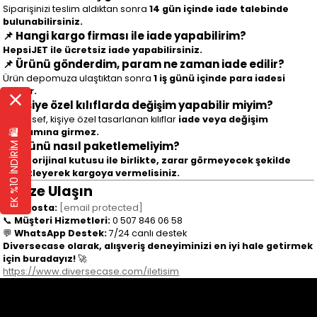
Siparişinizi teslim aldıktan sonra
14
gün içinde iade talebinde
bulunabilirsiniz.
📌 Hangi kargo firması ile iade yapabilirim?
HepsiJET ile ücretsiz iade yapabilirsiniz.
📌 Ürünü gönderdim, param ne zaman iade edilir?
Ürün depomuza ulaştıktan sonra
1 iş günü içinde para iadesi
yapılır.
📌 Kişiye özel kılıflarda değişim yapabilir miyim?
Maalesef, kişiye özel tasarlanan kılıflar
iade veya değişim
kapsamına girmez.
EK %10 İNDİRİM 🛍️
📌 Ürünü nasıl paketlemeliyim?
Ürünü
orijinal kutusu ile birlikte, zarar görmeyecek şekilde
paketleyerek kargoya vermelisiniz.
7. Bize Ulaşın
📩
E-posta:
[email protected]
📞
Müşteri Hizmetleri:
0 507 846 06 58
💬
WhatsApp Destek:
7/24 canlı destek
Diversecase olarak, alışveriş deneyiminizi en iyi hale getirmek
için buradayız!
🚀
https://www.diversecase.com/iletisim