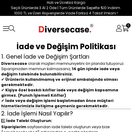
Hızlı ve Ücretsiz Kargo
Seçili Ürünlerde 3 Al 2 Öde | Tüm Ürünlerde Sepette %10 İndirim
1000 TL ve Üzeri Alışverişlerde Vade Farksız 4 Taksit İmkanı !
0
İade ve Değişim Politikası
1. Genel İade ve Değişim Şartları
Diversecase
olarak müşteri memnuniyetini ön planda tutuyoruz.
Siparişinizden memnun kalmazsanız,
14
gün içinde iade veya
değişim talebinde bulunabilirsiniz.
✔
Ürünlerin kullanılmamış ve orijinal ambalajında olması
gerekmektedir.
✔
Kişiye özel baskılı kılıflar iade veya değişim kapsamına
girmez. (Punch İşlemeli Kılıflar)
✔
İade veya değişim işlemi başlatmadan önce müşteri
hizmetlerimizle iletişime geçmeniz gerekmektedir.
2. İade İşlemi Nasıl Yapılır?
1️⃣
İade Talebi Oluşturun:
Siparişlerim
sayfasından iade talebi oluşturun veya bize