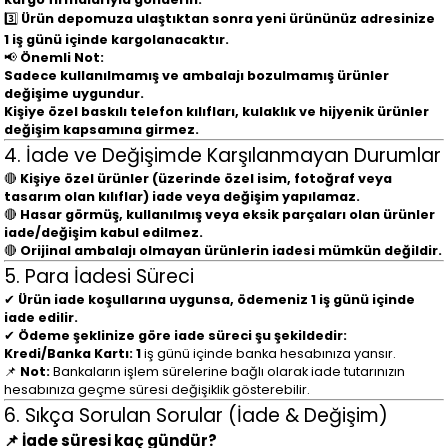
3️⃣
Ürün depomuza ulaştıktan sonra yeni ürününüz adresinize
1 iş günü içinde kargolanacaktır.
📢
Önemli Not:
Sadece kullanılmamış ve ambalajı bozulmamış ürünler
değişime uygundur.
Kişiye özel baskılı telefon kılıfları, kulaklık ve hijyenik ürünler
değişim kapsamına girmez.
4. İade ve Değişimde Karşılanmayan Durumlar
🔴
Kişiye özel ürünler (üzerinde özel isim, fotoğraf veya
tasarım olan kılıflar) iade veya değişim yapılamaz.
🔴
Hasar görmüş, kullanılmış veya eksik parçaları olan ürünler
iade/değişim kabul edilmez.
🔴
Orijinal ambalajı olmayan ürünlerin iadesi mümkün değildir.
5. Para İadesi Süreci
✔
Ürün iade koşullarına uygunsa, ödemeniz 1 iş günü içinde
iade edilir.
✔
Ödeme şeklinize göre iade süreci şu şekildedir:
Kredi/Banka Kartı:
1
iş günü içinde banka hesabınıza yansır.
📌
Not:
Bankaların işlem sürelerine bağlı olarak iade tutarınızın
hesabınıza geçme süresi değişiklik gösterebilir.
6. Sıkça Sorulan Sorular (İade & Değişim)
📌 İade süresi kaç gündür?