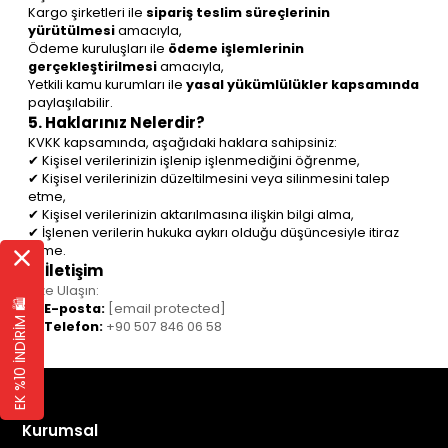
Kargo şirketleri ile
sipariş teslim süreçlerinin
yürütülmesi
amacıyla,
Ödeme kuruluşları ile
ödeme işlemlerinin
gerçekleştirilmesi
amacıyla,
Yetkili kamu kurumları ile
yasal yükümlülükler kapsamında
paylaşılabilir.
5. Haklarınız Nelerdir?
KVKK kapsamında, aşağıdaki haklara sahipsiniz:
✔ Kişisel verilerinizin işlenip işlenmediğini öğrenme,
✔ Kişisel verilerinizin düzeltilmesini veya silinmesini talep
etme,
✔ Kişisel verilerinizin aktarılmasına ilişkin bilgi alma,
✔ İşlenen verilerin hukuka aykırı olduğu düşüncesiyle itiraz
etme.
6. İletişim
Bize Ulaşın:
EK %10 İNDİRİM 🛍️
📩
E-posta:
[email protected]
📞
Telefon:
+90 507 846 06 58
Kurumsal