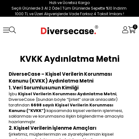
Hızlı ve Ücretsiz Kargo
Seçili Ürünlerde 3 Al 2 Öde | Tüm Ürünlerde Sepette %10 İndirim
1000 TL ve Üzeri Alışverişlerde Vade Farksız 4 Taksit İmkanı !
0
KVKK Aydınlatma Metni
DiverseCase – Kişisel Verilerin Korunması
Kanunu (KVKK) Aydınlatma Metni
1. Veri Sorumlusunun Kimliği
İşbu
Kişisel Verilerin Korunması Aydınlatma Metni
,
DiverseCase (bundan böyle “Şirket” olarak anılacaktır)
tarafından
6698 sayılı Kişisel Verilerin Korunması
Kanunu (“KVKK”)
kapsamında kişisel verilerin işlenmesi,
saklanması ve korunmasına ilişkin bilgilendirme amacıyla
hazırlanmıştır.
2. Kişisel Verilerin İşlenme Amaçları
Şirketimiz, müşterilerimizin ve ziyaretçilerimizin kişisel