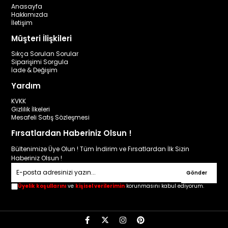
Anasayfa
Hakkımızda
İletişim
Müşteri İlişkileri
Sıkça Sorulan Sorular
Siparişimi Sorgula
İade & Değişim
Yardım
KVKK
Gizlilik İlkeleri
Mesafeli Satış Sözleşmesi
Fırsatlardan Haberiniz Olsun !
Bültenimize Üye Olun ! Tüm İndirim ve Fırsatlardan İlk Sizin
Haberiniz Olsun !
Gönder
Üyelik koşullarını
ve
kişisel verilerimin
korunmasını kabul ediyorum.