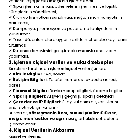
verilerini aşağıdaki amaçlarla işlemektedir:
✔ Siparişlerin alınması, ödemelerin işlenmesi ve lojistik
süreçlerinin yönetilmesi,
✔ Ürün ve hizmetlerin sunulması, müşteri memnuniyetinin
artırılması,
✔ Kampanya, promosyon ve pazarlama faaliyetlerinin
yürütülmesi,
✔ Yasal düzenlemelere uygun şekilde muhasebe kayıtlarının
tutulması,
✔ Kullanıcı deneyimini geliştirmek amacıyla analizlerin
yapılması.
3. İşlenen Kişisel Veriler ve Hukuki Sebepler
Şirketimiz tarafından işlenen kişisel veriler şunlardır:
✔
Kimlik Bilgileri:
Ad, soyad
✔
İletişim Bilgileri:
Telefon numarası, e-posta adresi,
adres
✔
Finansal Bilgiler:
Banka hesap bilgileri, ödeme bilgileri
✔
Sipariş Bilgileri:
Alışveriş geçmişi, sipariş detayları
✔
Çerezler ve IP Bilgileri:
Siteyi kullanım alışkanlıklarını
analiz etmek için kullanılır
Bu veriler,
sözleşmenin ifası, hukuki yükümlülükler,
meşru menfaatler ve açık rıza
gibi hukuki sebeplerle
işlenmektedir.
4. Kişisel Verilerin Aktarımı
Kişisel verileriniz: