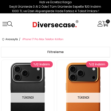
Hızlı ve Ücretsiz Kargo
Seçili Ürünlerde 3 Al 2 Öde | Tüm Ürünlerde Sepette %10 İndirim
1000 TL ve Üzeri Alışverişlerde Vade Farksız 4 Taksit İmkanı !
0
Anasayfa
iPhone 17 Pro Max Telefon Kılıfları
Filtreleme
%12
İndirim
%12
İndirim
TÜKENDI
TÜKENDI