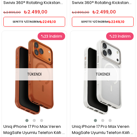
Swivix 360° Rotating Kickstand
Swivix 360° Rotating Kickstand
Magsafe Kılıf - Şeffaf
Magsafe Kılıf - Siyah
₺2.499,00
₺2.499,00
₺2.899,00
₺2.899,00
₺2249,10
₺2249,10
SEPETTE %10 İNDİRİM
SEPETTE %10 İNDİRİM
%23
İndirim
%23
İndirim
TÜKENDI
TÜKENDI
Uniq iPhone 17 Pro Max Veren
Uniq iPhone 17 Pro Max Veren
MagSafe Uyumlu Telefon Kılıfı –
MagSafe Uyumlu Telefon Kılıfı –