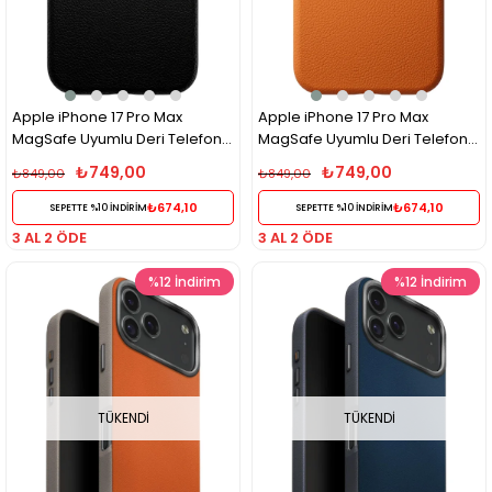
Apple iPhone 17 Pro Max
Apple iPhone 17 Pro Max
MagSafe Uyumlu Deri Telefon
MagSafe Uyumlu Deri Telefon
Kılıfı – Siyah Wonder Seri
Kılıfı – Turuncu Wonder Seri
₺749,00
₺749,00
₺849,00
₺849,00
₺674,10
₺674,10
SEPETTE %10 İNDİRİM
SEPETTE %10 İNDİRİM
3 AL 2 ÖDE
3 AL 2 ÖDE
%12
İndirim
%12
İndirim
TÜKENDI
TÜKENDI