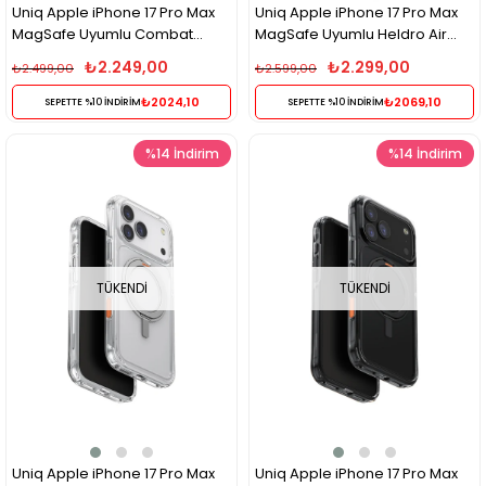
Uniq Apple iPhone 17 Pro Max
Uniq Apple iPhone 17 Pro Max
MagSafe Uyumlu Combat
MagSafe Uyumlu Heldro Air
Active Darbe Emici Kılıf –
Telefon Kılıfı - Şeffaf
₺2.249,00
₺2.299,00
₺2.499,00
₺2.599,00
Turkuaz
₺2024,10
₺2069,10
SEPETTE %10 İNDİRİM
SEPETTE %10 İNDİRİM
%14
İndirim
%14
İndirim
TÜKENDI
TÜKENDI
Uniq Apple iPhone 17 Pro Max
Uniq Apple iPhone 17 Pro Max