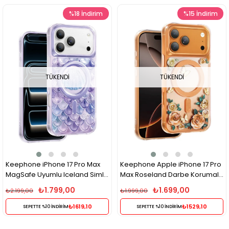
%18
İndirim
%15
İndirim
TÜKENDI
TÜKENDI
Keephone iPhone 17 Pro Max
Keephone Apple iPhone 17 Pro
MagSafe Uyumlu Iceland Simli
Max Roseland Darbe Korumalı
Şeffaf Telefon Kılıfı – Mor
MagSafe Kılıf – Turuncu
₺1.799,00
₺1.699,00
₺2.199,00
₺1.999,00
₺1619,10
₺1529,10
SEPETTE %10 İNDİRİM
SEPETTE %10 İNDİRİM