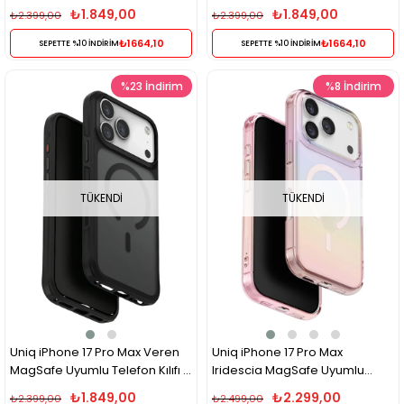
Turuncu
Beyaz
₺1.849,00
₺1.849,00
₺2.399,00
₺2.399,00
₺1664,10
₺1664,10
SEPETTE %10 İNDİRİM
SEPETTE %10 İNDİRİM
%23
İndirim
%8
İndirim
TÜKENDI
TÜKENDI
Uniq iPhone 17 Pro Max Veren
Uniq iPhone 17 Pro Max
MagSafe Uyumlu Telefon Kılıfı –
Iridescia MagSafe Uyumlu
Siyah
Holografik Kılıf – Pembe
₺1.849,00
₺2.299,00
₺2.399,00
₺2.499,00