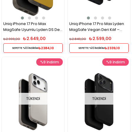
Uniq iPhone 17 Pro Max
Uniq iPhone 17 Pro Max Lyden
MagSafe Uyumlu Lyden DS Deri
MagSafe Vegan Deri Kılıf –
Telefon Kılıfı – Sarı
Mavi
₺2.649,00
₺2.599,00
₺2.999,00
₺2.849,00
₺2384,10
₺2339,10
SEPETTE %10 İNDİRİM
SEPETTE %10 İNDİRİM
%9
İndirim
%9
İndirim
TÜKENDI
TÜKENDI