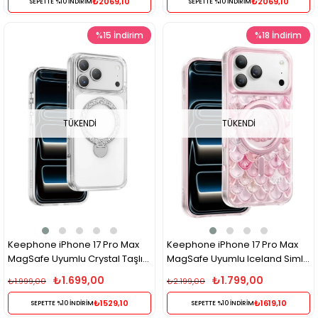
₺2069,10
₺2069,10
SEPETTE %10 İNDİRİM
SEPETTE %10 İNDİRİM
%15
İndirim
%18
İndirim
TÜKENDI
TÜKENDI
Keephone iPhone 17 Pro Max
Keephone iPhone 17 Pro Max
MagSafe Uyumlu Crystal Taşlı
MagSafe Uyumlu Iceland Simli
360° Standlı Telefon Kılıfı -
Şeffaf Telefon Kılıfı – Pembe
₺1.699,00
₺1.799,00
₺1.999,00
₺2.199,00
Şeffaf
₺1529,10
₺1619,10
SEPETTE %10 İNDİRİM
SEPETTE %10 İNDİRİM