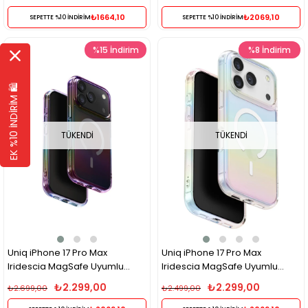
Rainbow
₺1664,10
₺2069,10
SEPETTE %10 İNDİRİM
SEPETTE %10 İNDİRİM
%15
İndirim
%8
İndirim
EK %10 İNDİRİM 🛍️
TÜKENDI
TÜKENDI
Uniq iPhone 17 Pro Max
Uniq iPhone 17 Pro Max
Iridescia MagSafe Uyumlu
Iridescia MagSafe Uyumlu
Holografik Kılıf – Dark Rainbow
Holografik Kılıf – Rainbow
₺2.299,00
₺2.299,00
₺2.699,00
₺2.499,00