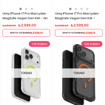
Uniq iPhone 17 Pro Max Lyden
Uniq iPhone 17 Pro Max Lyden
MagSafe Vegan Deri Kılıf – Gri
MagSafe Vegan Deri Kılıf –
Siyah
₺2.599,00
₺2.599,00
₺2.849,00
₺2.849,00
₺2339,10
₺2339,10
SEPETTE %10 İNDİRİM
SEPETTE %10 İNDİRİM
%10
İndirim
%10
İndirim
TÜKENDI
TÜKENDI