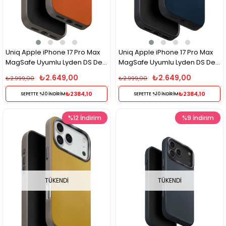
Uniq Apple iPhone 17 Pro Max
Uniq Apple iPhone 17 Pro Max
MagSafe Uyumlu Lyden DS Deri
MagSafe Uyumlu Lyden DS Deri
Telefon Kılıfı – Turuncu
Telefon Kılıfı – Lacivert
₺2.649,00
₺2.649,00
₺2.999,00
₺2.999,00
₺2384,10
₺2384,10
SEPETTE %10 İNDİRİM
SEPETTE %10 İNDİRİM
%12
İndirim
%9
İndirim
TÜKENDI
TÜKENDI