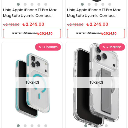
Uniq Apple iPhone 17 Pro Max
Uniq Apple iPhone 17 Pro Max
MagSafe Uyumlu Combat
MagSafe Uyumlu Combat
Active Darbe Emici Kılıf –
Active Darbe Emici Kılıf – Siyah
₺2.249,00
₺2.249,00
₺2.499,00
₺2.499,00
Fosforlu Yeşil
Turuncu
₺2024,10
₺2024,10
SEPETTE %10 İNDİRİM
SEPETTE %10 İNDİRİM
%10
İndirim
%12
İndirim
TÜKENDI
TÜKENDI