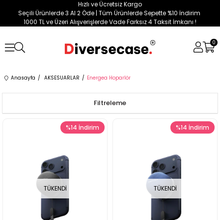
Hızlı ve Ücretsiz Kargo
Seçili Ürünlerde 3 Al 2 Öde | Tüm Ürünlerde Sepette %10 İndirim
1000 TL ve Üzeri Alışverişlerde Vade Farksız 4 Taksit İmkanı !
0
Anasayfa
AKSESUARLAR
Energea Hoparlör
Filtreleme
%14
İndirim
%14
İndirim
TÜKENDI
TÜKENDI