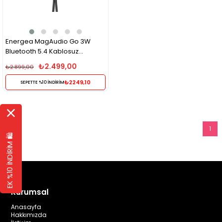
Energea MagAudio Go 3W
Bluetooth 5.4 Kablosuz
Hoparlör MagSafe Uyumlu Mini
₺2.499,00
₺2.899,00
Taşınabilir Hoparlör – Turuncu
₺2249,10
SEPETTE %10 İNDİRİM
1
EK %10 İNDİRİM 🛍️
Kurumsal
Anasayfa
Hakkımızda