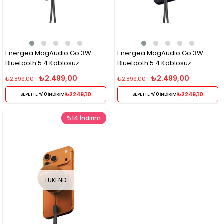
Energea MagAudio Go 3W
Energea MagAudio Go 3W
Bluetooth 5.4 Kablosuz
Bluetooth 5.4 Kablosuz
Hoparlör MagSafe Uyumlu Mini
Hoparlör MagSafe Uyumlu Mini
₺2.499,00
₺2.499,00
₺2.899,00
₺2.899,00
Taşınabilir Hoparlör – Siyah
Taşınabilir Hoparlör – Mavi
₺2249,10
₺2249,10
SEPETTE %10 İNDİRİM
SEPETTE %10 İNDİRİM
%14
İndirim
TÜKENDI