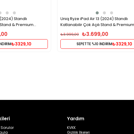
 (2024) Standlı
Uniq Ryze iPad Air 13 (2024) Standlı
lı Stand & Premium
Katlanabilir Çok Açılı Stand & Premiu
 Yeşil
Koruma Tablet Kılıfı – Gri
,00
₺3.699,00
₺3.999,00
₺3329,10
₺3329,10
İNDİRİM
SEPETTE %10 İNDİRİM
ileri
Yardım
 Sorular
KVKK
rgula
Gizlilik İlkeleri