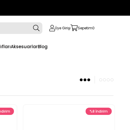
Üye Girişi
Sepetim
0
ıfları
Aksesuarlar
Blog
ndirim
%8
İndirim