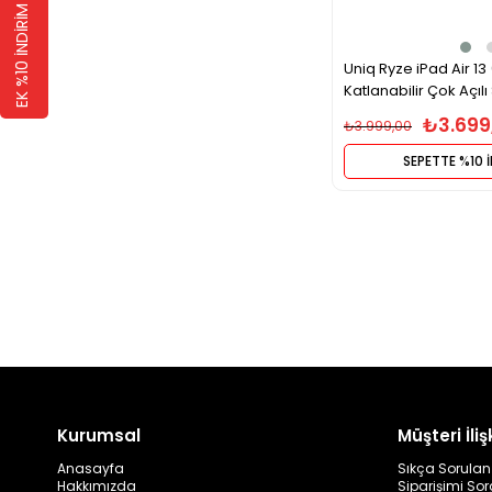
EK %10 İNDİRİM 🛍️
Uniq Ryze iPad Air 13
Katlanabilir Çok Açı
Koruma Tablet Kılıfı –
₺3.699
₺3.999,00
SEPETTE %10 
Kurumsal
Müşteri İlişk
Anasayfa
Sıkça Sorulan
Hakkımızda
Siparişimi So