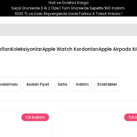
Hızlı ve Ücretsiz Kargo
Seçili Ürünlerde 3 Al 2 Öde | Tüm Ürünlerde Sepette %10 İndirim
1000 TL ve Üzeri Alışverişlerde Vade Farksız 4 Taksit İmkanı !
ıfları
Koleksiyonlar
Apple Watch Kordonları
Apple Airpods Kıl
Sıralaması
Azalan Fiyat
Satis
indirim
Stoktakiler
%9
İndirim
%9
İ