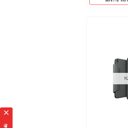
SEPETTE %10 
T