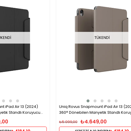
ÜKENDI
TÜKENDI
t iPad Air 13 (2024)
Uniq Rovus Snapmount iPad Air 13 (20
etik Standlı Koruyucu
360° Dönebilen Manyetik Standlı Koru
iyah
Case Tablet Kılıfı – Gri
,00
₺4.649,00
₺5.099,00