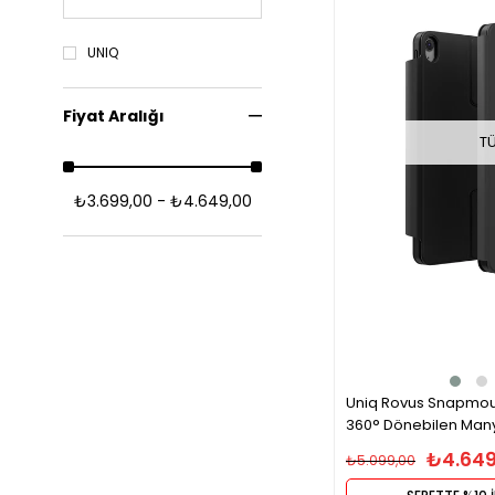
UNIQ
Fiyat Aralığı
T
₺3.699,00 - ₺4.649,00
Uniq Rovus Snapmoun
360° Dönebilen Many
Case Tablet Kılıfı – S
₺4.649
₺5.099,00