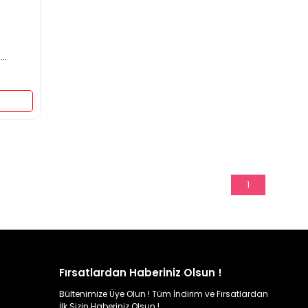
m
1
Fırsatlardan Haberiniz Olsun !
Bültenimize Üye Olun ! Tüm İndirim ve Fırsatlardan
İlk Sizin Haberiniz Olsun !