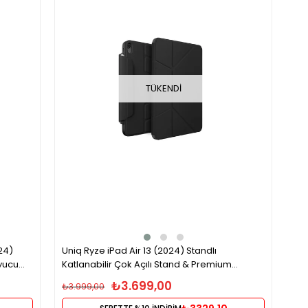
TÜKENDI
24)
Uniq Ryze iPad Air 13 (2024) Standlı
yucu
Katlanabilir Çok Açılı Stand & Premium
Koruma Tablet Kılıfı – Siyah
₺3.699,00
₺3.999,00