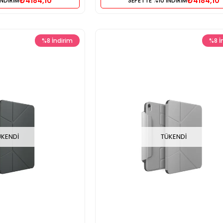
₺4184,10
₺4184,10
İNDİRİM
SEPETTE %10 İNDİRİM
%8
İndirim
%8
İ
ÜKENDI
TÜKENDI